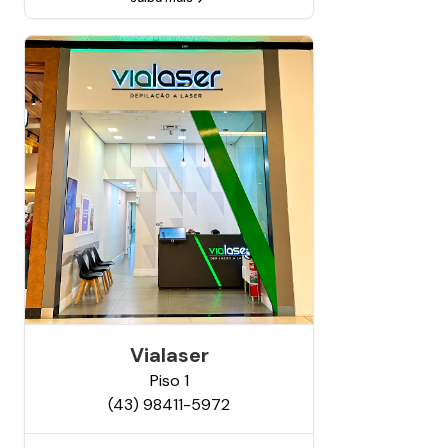
Vialaser
Piso
1
(43) 98411-5972