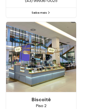
(43) 99936-0025
Saiba mais
Biscoitê
Piso
2