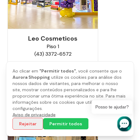
Leo Cosmeticos
Piso
1
(43) 3372-6572
Saiba mais
Ao clicar em
"Permitir todos"
, você consente que o
Aurora Shopping
utilize os cookies para análise dos
nossos dados de visitantes, para melhorar o nosso
site, mostrar conteúdos personalizados e para lhe
proporcionar uma ótima experiência no site. Para mais
informações sobre os cookies que utilizamos, abra as
Posso te ajudar?
configurações.
Aviso de privacidade
Rejeitar
Permitir todos