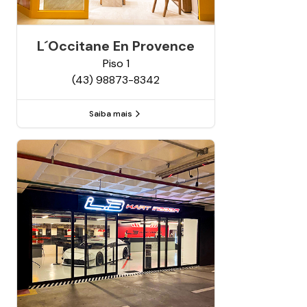
L´occitane En Provence
Piso
1
(43) 98873-8342
Saiba mais