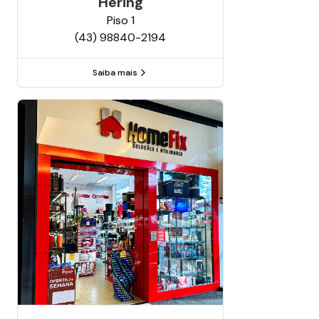
Hering
Piso
1
(43) 98840-2194
Saiba mais