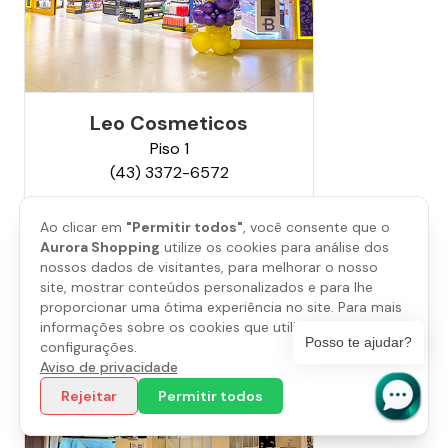
Leo Cosmeticos
Piso
1
(43) 3372-6572
Saiba mais
Ao clicar em
"Permitir todos"
, você consente que o
Aurora Shopping
utilize os cookies para análise dos
nossos dados de visitantes, para melhorar o nosso
site, mostrar conteúdos personalizados e para lhe
proporcionar uma ótima experiência no site. Para mais
informações sobre os cookies que utilizamos, abra as
Posso te ajudar?
configurações.
Aviso de privacidade
Rejeitar
Permitir todos