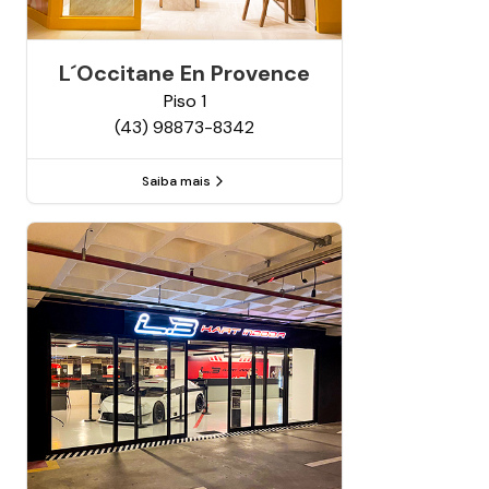
L´occitane En Provence
Piso
1
(43) 98873-8342
Saiba mais