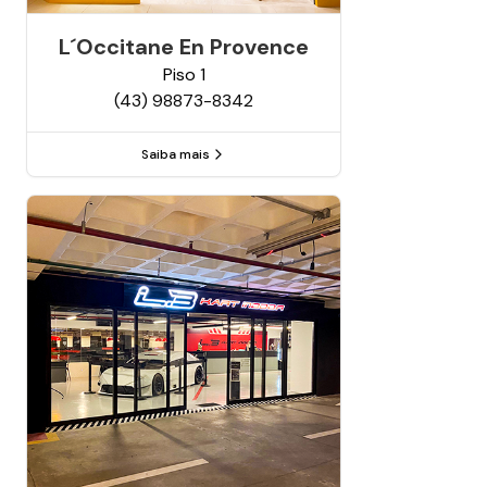
L´occitane En Provence
Piso
1
(43) 98873-8342
Saiba mais