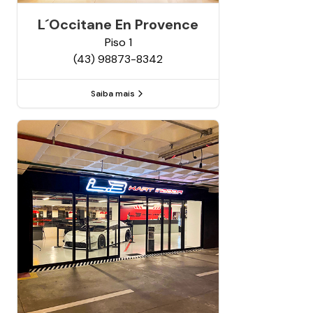
L´occitane En Provence
Piso
1
(43) 98873-8342
Saiba mais