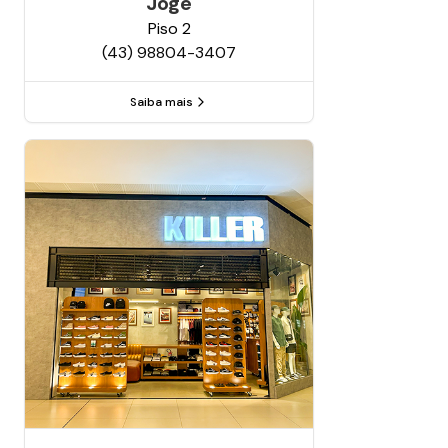
Jogê
Piso
2
(43) 98804-3407
Saiba mais