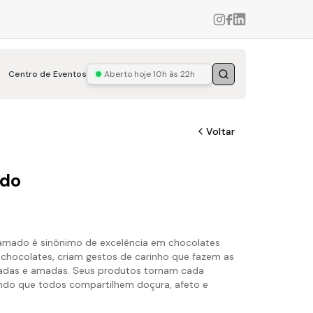
Centro de Eventos
Aberto hoje
10h às 22h
Buscar
Voltar
do
amado é sinônimo de excelência em chocolates
r chocolates, criam gestos de carinho que fazem as
radas e amadas. Seus produtos tornam cada
ndo que todos compartilhem doçura, afeto e