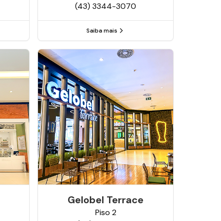
(43) 3344-3070
Saiba mais
Gelobel Terrace
Piso
2