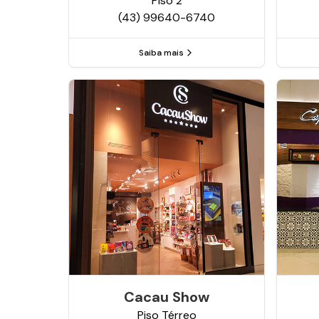
Piso
2
(43) 99640-6740
Saiba mais
Cacau Show
Piso
Térreo