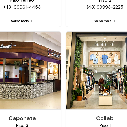
Piso
Térreo
Piso
2
(43) 99961-4453
(43) 99993-2225
Saiba mais
Saiba mais
Caponata
Collab
Piso
3
Piso
1