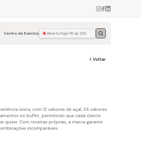
Centro de Eventos
Aberto hoje
11h às 22h
Buscar
Voltar
eriência única, com 12 sabores de açaí, 24 sabores
mentos no buffet, permitindo que cada cliente
e quiser. Com receitas próprias, a marca garante
 combinações incomparáveis.