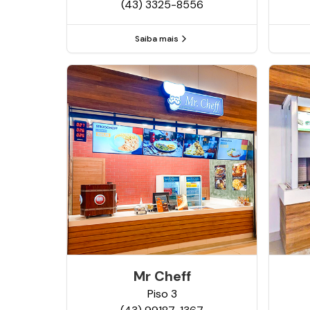
(43) 3325-8556
Saiba mais
Mr Cheff
Piso
3