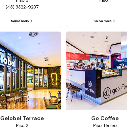
Piso
3
Piso
1
(43) 3322-9287
Saiba mais
Saiba mais
Gelobel Terrace
Go Coffee
Piso
2
Piso
Térreo