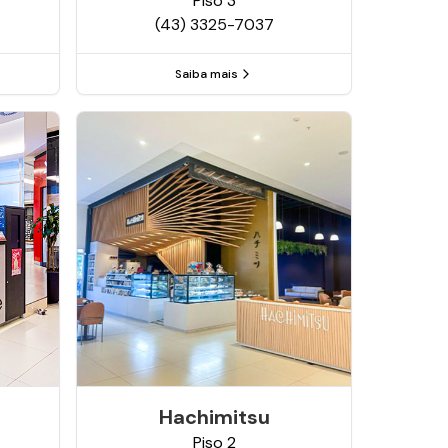
Piso
3
(43) 3325-7037
Saiba mais
Hachimitsu
Piso
2