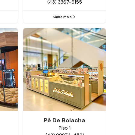
(43) 3367-6155
Saiba mais
Pé De Bolacha
Piso
1