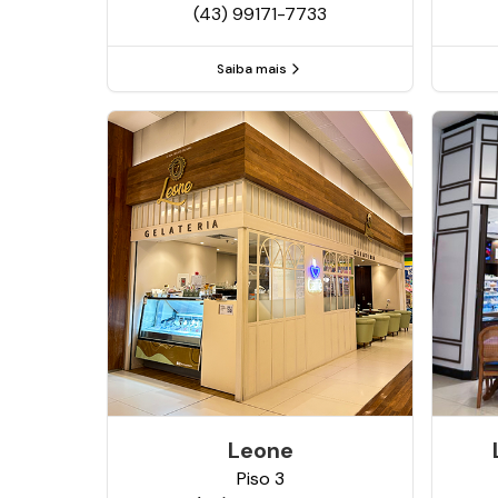
(43) 99171-7733
Saiba mais
Leone
Piso
3