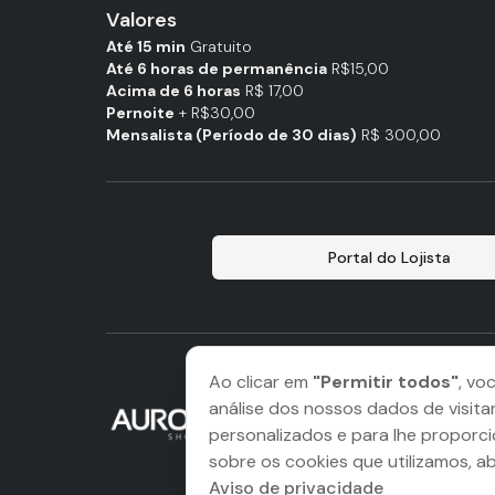
Valores
Até 15 min
Gratuito
Até 6 horas de permanência
R$15,00
Acima de 6 horas
R$ 17,00
Pernoite
+ R$30,00
Mensalista (Período de 30 dias)
R$ 300,00
Portal do Lojista
Ao clicar em
"Permitir todos"
, vo
análise dos nossos dados de visita
personalizados e para lhe proporci
sobre os cookies que utilizamos, a
Aviso de privacidade