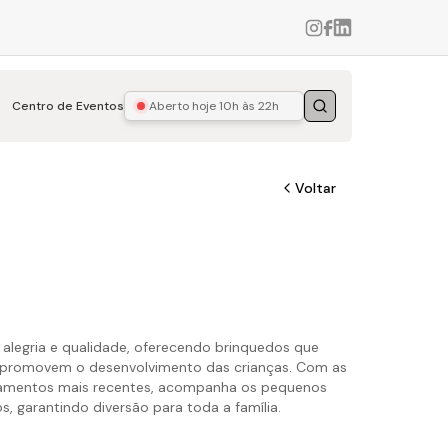
Centro de Eventos
Aberto hoje
10h às 22h
Buscar
Voltar
m alegria e qualidade, oferecendo brinquedos que
 promovem o desenvolvimento das crianças. Com as
çamentos mais recentes, acompanha os pequenos
, garantindo diversão para toda a família.