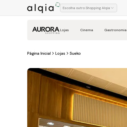
Escolha outro Shopping Alqia
Lojas
Cinema
Gastronomia
Página Inicial
Lojas
Sueko