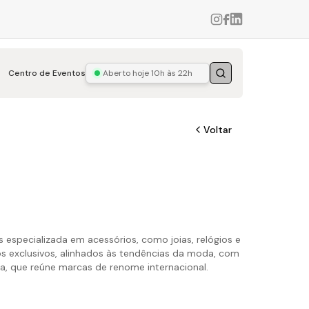
Centro de Eventos
Aberto hoje
10h às 22h
Buscar
Voltar
 especializada em acessórios, como joias, relógios e
os exclusivos, alinhados às tendências da moda, com
ca, que reúne marcas de renome internacional.