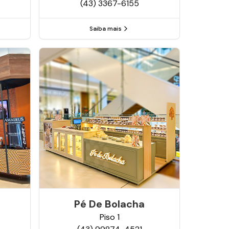
(43) 3367-6155
Saiba mais
Pé De Bolacha
Piso
1