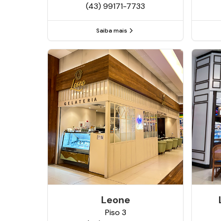
(43) 99171-7733
Saiba mais
Leone
Piso
3