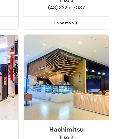
Piso
3
(43) 3325-7037
Saiba mais
Hachimitsu
Piso
2