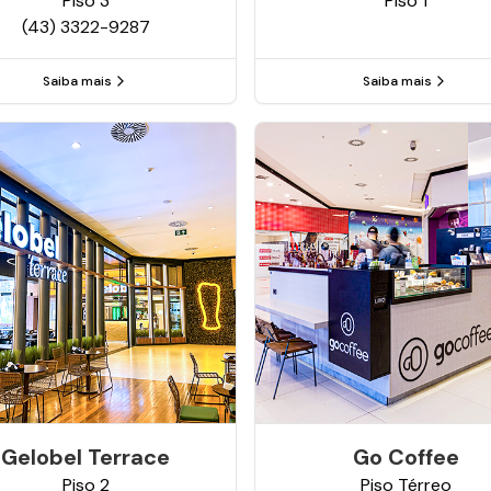
Piso
3
Piso
1
(43) 3322-9287
Saiba mais
Saiba mais
Gelobel Terrace
Go Coffee
Piso
2
Piso
Térreo