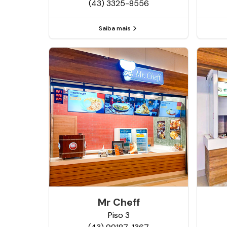
(43) 3325-8556
Saiba mais
Mr Cheff
Piso
3